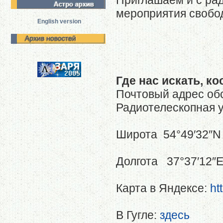
Приглашаем и с рад
мероприятия свобо
English version
Где нас искать, к
Почтовый адрес обс
Радиотелескопная у
Широта 54°49′32″N 
Долгота 37°37′12″E
Карта в Яндексе:
ht
В Гугле:
здесь