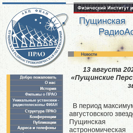
13 августа 20
«Пущинские Перс
з
В период максиму
августовского звез
Пущинская
астрономическая