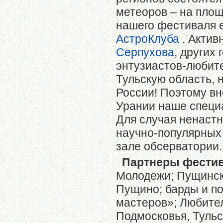
метеоров – на площ
нашего фестиваля 
АстроКлуба
. Актив
Серпухова
, других
энтузиастов-любит
Тульскую область, н
России! Поэтому вн
Урании наше специа
Для случая ненаст
научно-популярных
зале обсерватории.
Партнеры фести
Молодежи; Пущински
Пущино; барды и по
мастеров»; Любите
Подмосковья, Тульс